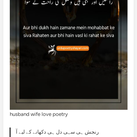
husband wife love poetry
رنجش ہی سہی دل ہی دکھانے کے لیے آ