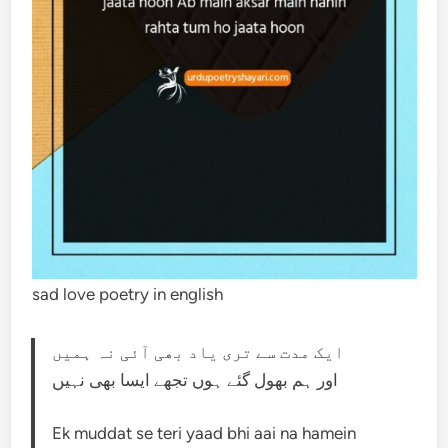
sad love poetry in english
ایک مدت سے تری یاد بھی آئی نہ ہمیں
اور ہم بھول گئے ہوں تجھے ایسا بھی نہیں
Ek muddat se teri yaad bhi aai na hamein