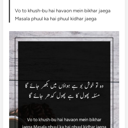
Vo to khush-bu hai havaon mein bikhar jaega
Masala phuul ka hai phuul kidhar jaega