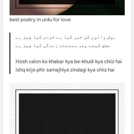
best poetry in urdu for love
ہوش والوں کو خبر کیا بے خودی کیا چیز ہے
عشق کیجے پھر سمجھئے زندگی کیا چیز ہے
Hosh valon ko khabar kya be-khudi kya chiiz hai
Ishq kiije phir samajhiye zindagi kya chiiz hai