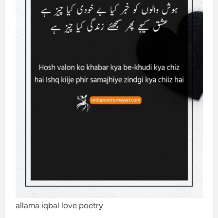
allama iqbal love poetry