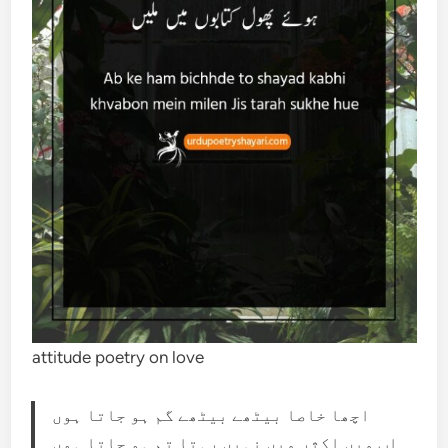
attitude poetry on love
اچھا خاصا بیٹھے بیٹھے گم ہو جاتا ہوں
اب میں اکثر میں نہیں رہتا تم ہو جاتا ہوں