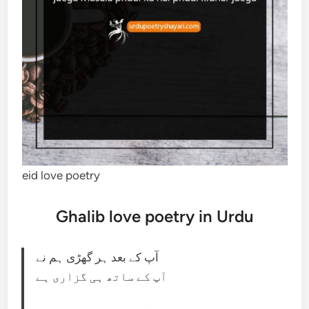
eid love poetry
Ghalib love poetry in Urdu
آپ کے بعد ہر گھڑی ہم نے
آپ کے ساتھ ہی گزاری ہے