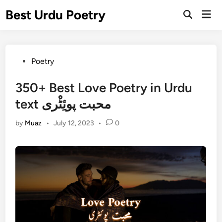
Skip
Best Urdu Poetry
Mai
to
Open
Men
Search
content
Posted
Poetry
in
350+ Best Love Poetry in Urdu
text محبت پوئِٹْری
by
Muaz
•
July 12, 2023
•
0