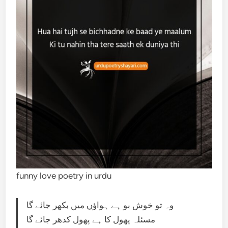
funny love poetry in urdu
وہ تو خوش بو ہے ہواؤں میں بکھر جائے گا
مسئلہ پھول کا ہے پھول کدھر جائے گا