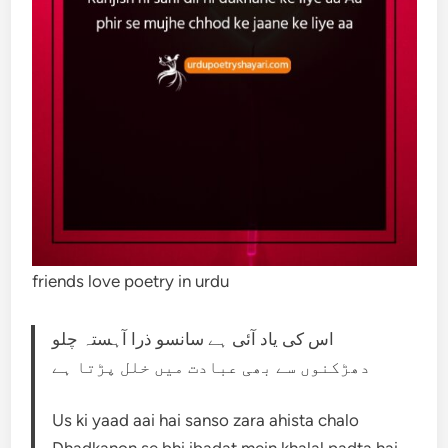
friends love poetry in urdu
اس کی یاد آئی ہے سانسو ذرا آہستہ چلو
دھڑکنوں سے بھی عبادت میں خلل پڑتا ہے
Us ki yaad aai hai sanso zara ahista chalo