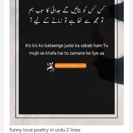
funny love poetry in urdu 2 lines